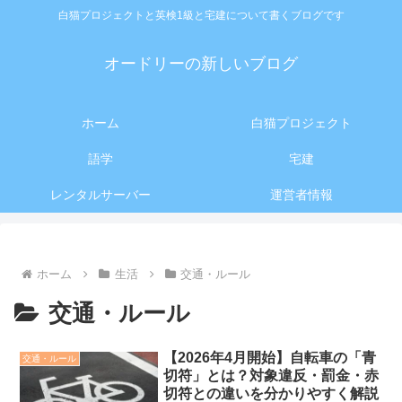
白猫プロジェクトと英検1級と宅建について書くブログです
オードリーの新しいブログ
ホーム
白猫プロジェクト
語学
宅建
レンタルサーバー
運営者情報
ホーム
生活
交通・ルール
交通・ルール
【2026年4月開始】自転車の「青
交通・ルール
切符」とは？対象違反・罰金・赤
切符との違いを分かりやすく解説