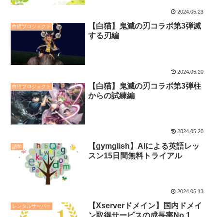
2024.05.23
【白猫】鬼滅の刃コラボ第3弾滅
白猫プロジェクト
する刃編
2024.05.20
【白猫】鬼滅の刃コラボ第3弾柱
白猫プロジェクト
からの試練編
2024.05.20
【gymglish】AIによる英語レッ
語学
スン15日間無料トライアル
2024.05.13
【Xserverドメイン】国内ドメイ
レンタルサーバー
ン取得サービスの成長率No.1