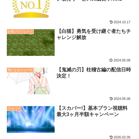
2024.10.17
【白猫】勇気を受け継ぐ者たちチ
白猫プロジェクト
ャレンジ解放
2024.05.08
【鬼滅の刃】柱稽古編の配信日時
気になるニュース
決定！
2024.05.08
【スカパー!】基本プラン視聴料
スカパー
最大3ヶ月半額キャンペーン
2026.02.06