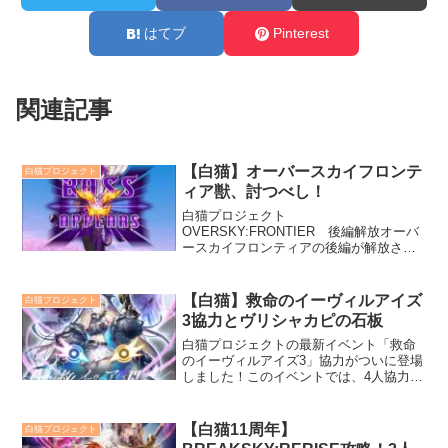
はてブ
Pinterest
関連記事
【白猫】オーバースカイフロンテ
白猫プロジェクト
ィア獣、討つべし！
白猫プロジェクト
OVERSKY:FRONTIER 後編解放オーバ
ースカイフロンティアの後編が解放され
ました。イベントを進めていくと、宝箱
から4アクセサリがゲットできます。ボス
は指先の獣です。杖エレノアで簡単に倒
【白猫】救命のイーヴィルアイズ
白猫プロジェクト
せます。ナナシの手甲感電無効がありま
3協力とヴリシャカピの石板
す。
白猫プロジェクトの最新イベント「救命
のイーヴィルアイズ3」協力がついに登場
しました！このイベントでは、4人協力プ
レイが求められる新たなチャレンジが待
ち受けています。イベントキャラクター
の大剣リンド、槍メラルーカ、弓フーシ
【白猫11周年】
白猫プロジェクト
ャが特に適性を持っており、彼らを活用