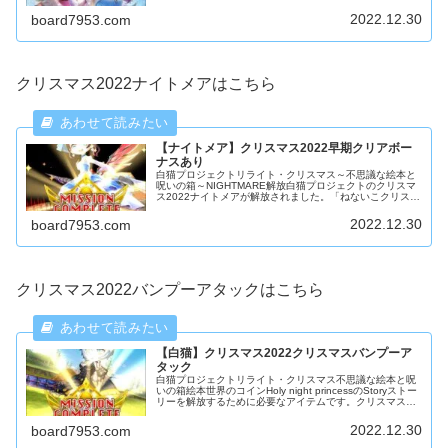
2022.12.30
board7953.com
クリスマス2022ナイトメアはこちら
【ナイトメア】クリスマス2022早期クリアボー
ナスあり
白猫プロジェクトリライト・クリスマス～不思議な絵本と
呪いの箱～NIGHTMARE解放白猫プロジェクトのクリスマ
ス2022ナイトメアが解放されました。「ねないこクリスマ
ス」を早期クリアすると特別星5キャラガチャ【打】チケ
ットが貰えます。まどからクリスマス
2022.12.30
board7953.com
クリスマス2022バンプーアタックはこちら
【白猫】クリスマス2022クリスマスバンプーア
タック
白猫プロジェクトリライト・クリスマス不思議な絵本と呪
いの箱絵本世界のコインHoly night princessのStoryストー
リーを解放するために必要なアイテムです。クリスマスバ
ンプーアタッククリア条件はできるだけ多くの竹を狩るこ
とです。虹色の竹を狩ると高いスコアが出るようです。
2022.12.30
board7953.com