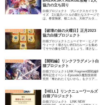
BREAKSKY:RERISE攻略！2人
することで攻略が一層楽になります。
協力の立ち回り
白猫プロジェクト ブレイクスカイリラ
イズ 2人協力バトルの新たなステージで
は、拳冒険家、槍ニルカ、大剣アルタ、
輝剣アステリアが活躍。それぞれのキャ
ラが持つ個性とスキルが、協力プレイの
戦略性を一層深めています。本記事で
【破壊の妹の火曜日】正月2023
白猫プロジェクト
は、イベントの魅力と攻略ポイントを徹
協力白猫プロジェクト
底解説。あなたの冒険がもっと楽しく、
もっと強くなるヒントをお届けします！
白猫プロジェクトニューイヤー・ヒノデ
ウィーク！壊さない杵臼のルーンを集め
てサヤの像をGETしましょう。壊さない
杵臼ボックスサヤの像と武器合成用ハン
マーが入っている宝箱です。破壊の妹の
火曜日クリア条件は一体でも多く敵を倒
【開戦編】リンクフラグメント白
白猫プロジェクト
せ!スコアアタックです。サヤの鏡餅
猫プロジェクト
白猫プロジェクトLiNK Fragment開戦編9
周年記念イベント-Episode3-魔獣技術研
究所「奪われたくないから」をクリアす
ると貰えるイベント施設です。完成する
と親密度ボーナスがアップし、定期的に
虹の欠片のルーンを獲得できます。
【HELL】リンクニューワールズ
白猫プロジェクト
白猫プロジェクト
白猫プロジェクト LINK NEW