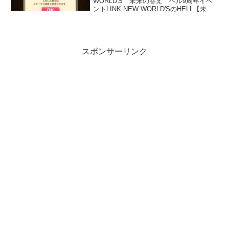
WORLD'S 未来の答え ヘル9周年イベ
ントLINK NEW WORLD'SのHELL【未来
の答え】が解放されました。HELLに挑む
にはこれまでのLiNKシリーズの金称号が
必要です。金称号「理想を手にする者」
が入手できます。
スポンサーリンク