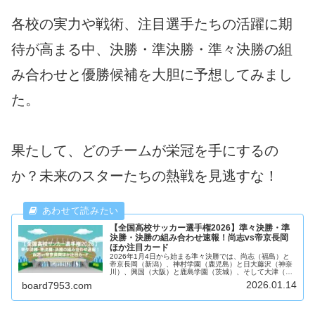
各校の実力や戦術、注目選手たちの活躍に期
待が高まる中、決勝・準決勝・準々決勝の組
み合わせと優勝候補を大胆に予想してみまし
た。
果たして、どのチームが栄冠を手にするの
か？未来のスターたちの熱戦を見逃すな！
【全国高校サッカー選手権2026】準々決勝・準
決勝・決勝の組み合わせ速報！尚志vs帝京長岡
ほか注目カード
2026年1月4日から始まる準々決勝では、尚志（福島）と
帝京長岡（新潟）、神村学園（鹿児島）と日大藤沢（神奈
川）、興国（大阪）と鹿島学園（茨城）、そして大津（熊
本）と流通経済大柏（千葉）が激突します。本記事では、
2026.01.14
board7953.com
準々決勝の組み合わせ速報に加え、準決勝・決勝の展望や
注目選手、勝敗予想まで徹底解説。