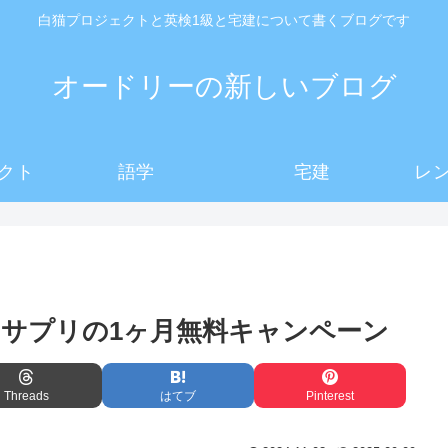
白猫プロジェクトと英検1級と宅建について書くブログです
オードリーの新しいブログ
クト
語学
宅建
レ
サプリの1ヶ月無料キャンペーン
Threads
はてブ
Pinterest