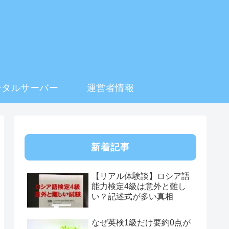
ンタルサーバー
運営者情報
新着記事
【リアル体験談】ロシア語
能力検定4級は意外と難し
い？記述式が多い真相
なぜ英検1級だけ要約0点が