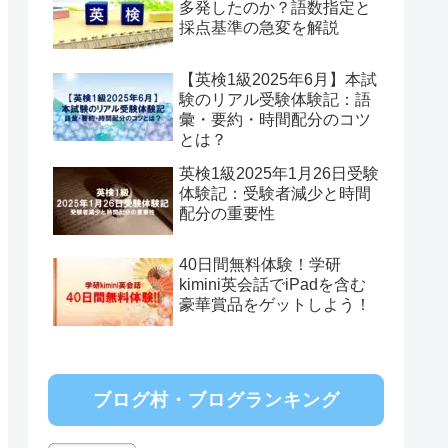
多発したのか？語数指定と
採点基準の急変を解説
【英検1級2025年6月】本試
験のリアル受験体験記：語
彙・要約・時間配分のコツ
とは？
英検1級2025年1月26日受験
体験記：受験者減少と時間
配分の重要性
40日間無料体験！学研
kimini英会話でiPadを含む
豪華賞品をゲットしよう！
ブログ村・ブログランキング