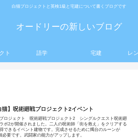
白猫プロジェクトと英検1級と宅建について書くブログです
オードリーの新しいブログ
クト
語学
宅建
レ
白猫】呪術廻戦プロジェクト2イベント
プロジェクト 呪術廻戦プロジェクト2 シングルクエスト呪術廻
ラボ2が開催されました。二人の呪術師「街を救え」をクリアする
得できるイベント建物です。完成させるために燭台のルーンが
0個必要です。武闘家の能力がアップします。