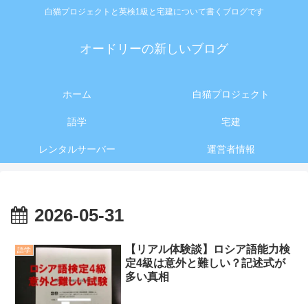
白猫プロジェクトと英検1級と宅建について書くブログです
オードリーの新しいブログ
ホーム
白猫プロジェクト
語学
宅建
レンタルサーバー
運営者情報
2026-05-31
【リアル体験談】ロシア語能力検
語学
定4級は意外と難しい？記述式が
多い真相