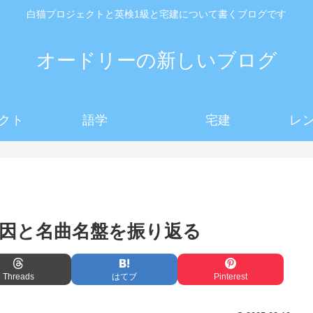
白猫プロジェクトと英検1級と宅建について書くブログです
オードリーの新しいブログ
クト
語学
宅建
レ
因と名曲名盤を振り返る
Threads
はてブ
Pinterest