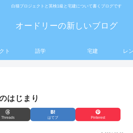
白猫プロジェクトと英検1級と宅建について書くブログです
オードリーの新しいブログ
クト
語学
宅建
レ
のはじまり
Threads
はてブ
Pinterest