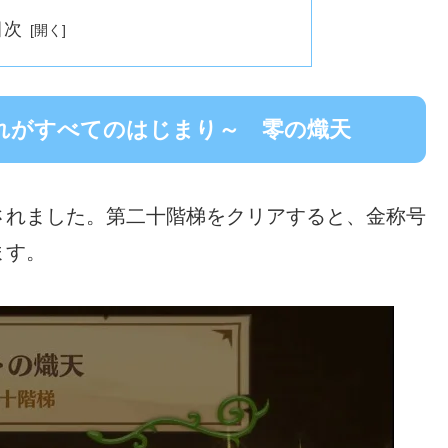
目次
れがすべてのはじまり～ 零の熾天
されました。第二十階梯をクリアすると、金称号
ます。