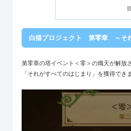
白猫プロジェクト 第零章 ～そ
第零章の塔イベント＜零＞の熾天が解放
「それがすべてのはじまり」を獲得でき