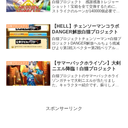
えることができます。
白猫プロジェクト 感謝感激トレジャー
ショット！宝箱を全て交換するために、
ストライクのルーンが140000個必要で
す。難易度1 ごろごろシュート2023クリ
ア条件はゴールにたくさん入れることで
す。スイッチを踏んで扉を開けましょ
【HELL】チェンソーマンコラボ
白猫プロジェクト
う。
DANGER解放白猫プロジェクト
白猫プロジェクトチェンソーマン×白猫プ
ロジェクトDANGER解放ヘルちょう残滅
びより第1戦スペクター第2戦ベリアルと
ウィッチ第3戦デセアバモス（恐怖の残
滓）ここは斬属性の水着剣アイシャで倒
しました。契約モンスターのイシュクル
【サマーバックホライゾン】大剣
白猫プロジェクト
を使うと速攻で倒せます。
ニエル降臨！白猫プロジェクト
白猫プロジェクトのサマーバックホライ
ゾンガチャで大剣ニエルが当たりまし
た。キャラクター紹介です。蘇りしメナ
スの族長CHALLENGE【三大精霊祭り】
の三大精霊防衛祭りで実戦しました。
スポンサーリンク