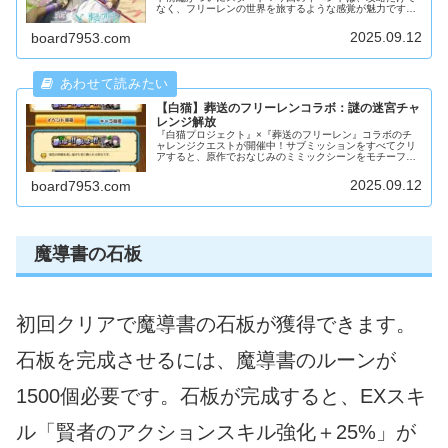
なく、フリーレンの世界を旅するような感覚が魅力です。
「魔導書の頁ってどこで集めるの？」「魔法を全部集める
には何をすればいい？」そんな疑問を解決するために、白
2025.09.12
board7953.com
猫×フリーレンコラボ前編の攻略ポイントをまとめまし
た。
【白猫】葬送のフリーレンコラボ：謎の迷宮チャ
レンジ解放
『白猫プロジェクト』×『葬送のフリーレン』コラボのチ
ャレンジクエストが開催中！サブミッションをすべてクリ
アすると、原作でおなじみのミミックシーンをモチーフに
した金称号 「暗いよー！ 怖いよー！」 が手に入ります。
せっかくなら、コラボキャラクターを編成して、フリーレ
2025.09.12
board7953.com
ンが宝箱に食べられるあの名場面を思い出しながら楽しみ
ましょう！
魔導書の石板
初回クリアで魔導書の石板が獲得できます。
石板を完成させるには、魔導書のルーンが
1500個必要です。石板が完成すると、EXスキ
ル「賢者のアクションスキル強化＋25%」が