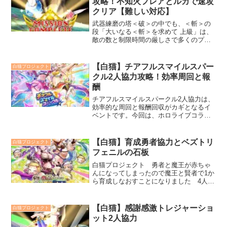
攻略！不知火フレアとルカで速攻
クリア【難しい対応】
武器練磨の塔＜破＞の中でも、＜斬＞の
段「大いなる＜斬＞を求めて 上級」は、
敵の数と制限時間の厳しさで多くのプレ
イヤーを悩ませる高難度クエストです。
今回は、双剣・不知火フレアの「音符」
バフによる火力と殲滅力、そして大剣・
【白猫】チアフルスマイルスパー
白猫プロジェクト
ルカの強力な吸い寄せ効果を組み合わ
クル2人協力攻略！効率周回と報
せ、敵を一網打尽にする編成と攻略法を
酬
ご紹介します。さらに、剣士ショコラの
サポート力で安定感をプラス。
チアフルスマイルスパークル2人協力は、
効率的な周回と報酬回収がカギとなるイ
ベントです。今回は、ホロライブコラボ
キャラのさくらみこをメインに、スキル
コンビネーションを活かした編成術と立
ち回りのポイントを自分なりに解説しま
【白猫】育成勇者協力とベズトリ
白猫プロジェクト
す。パーティは最大3人まで編成可能。火
フェニルの石板
力だけでなく、サポートやスキル連携を
意識することで、周回速度が大きく変わ
白猫プロジェクト 勇者と魔王が赤ちゃ
ります。
んになってしまったので魔王と賢者で1か
ら育成しなおすことになりました 4人協
力バトル「育成バトル！ 中年期」で
は、斬属性と突属性の攻撃が特に有効で
す。中でも、剣オスクロルの暗闇付与は
【白猫】感謝感激トレジャーショ
白猫プロジェクト
非常に効果的であり、これを活用するこ
ット2人協力
とでフェデルブニスの反撃を最小限に抑