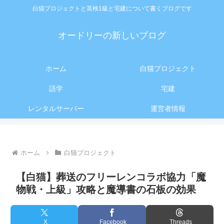
白猫プロジェクトと英検1級と宅建について書くブログです
オードリーの新しいブログ
ホーム
白猫プロジェクト
語学
宅建
レンタルサーバー
運営者情報
ホーム
白猫プロジェクト
【白猫】葬送のフリーレンコラボ協力「魔
物戦・上級」攻略と魔導書の石板の効果
X
Facebook
Threads