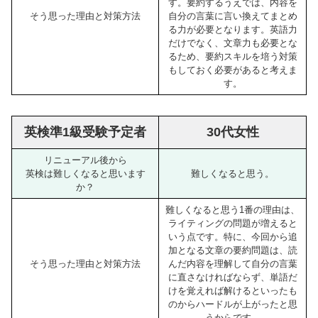
す。要約するうえでは、内容を
そう思った理由と対策方法
自分の言葉に言い換えてまとめ
る力が必要となります。英語力
だけでなく、文章力も必要とな
るため、要約スキルを培う対策
もしておく必要があると考えま
す。
英検準1級受験予定者
30代女性
リニューアル後から
英検は難しくなると思います
難しくなると思う。
か？
難しくなると思う1番の理由は、
ライティングの問題が増えると
いう点です。特に、今回から追
加となる文章の要約問題は、読
そう思った理由と対策方法
んだ内容を理解して自分の言葉
に直さなければならず、単語だ
けを覚えれば解けるといったも
のからハードルが上がったと思
うからです。