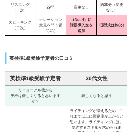
リスニング
約30分（変更
29問
変更なし
（一次）
なし）
ナレーション
（No. 4）に
スピーキング
意見を問う質
話題導入文を
旧型式は約8分
（二次）
問4問
追加
英検準1級受験予定者の口コミ
英検準1級受験予定者
30代女性
リニューアル後から
英検は難しくなると思います
難しくなると思う
か？
ライティングが増えるため、こ
れまで以上に難易度が上がると
思います。ライティングには、
要約するスキルが求められま