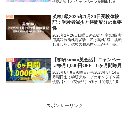
会話が新しいキャンペーンを開催しまし
た。キャンペーン期間中に、対象プラン
に初めてお申し込みされる方は初月10円
税込となります。まずは無料体験から始
英検1級2025年1月26日受験体験
語学
めましょう。
記：受験者減少と時間配分の重要
性
2025年1月26日日曜日の2024年度第3回実
用英語技能検定試験、私は英検1級に挑戦
しました。試験の難易度が上がり、受験
者数が減少している中での挑戦でした。
特に英作文と要約問題に時間を取られ、
長文問題で時間が足らなくなりました。
【学研kimini英会話】キャンペー
語学
この経験を通じて、時間配分の重要性を
ン毎月1,000円OFF！6ヶ月間毎月
痛感しました。この記事では、私の受験
体験をもとに、英検1級の英作文と要約問
2023年8月8日火曜日から2023年8月14日
題に対する時間配分の重要性を詳しく解
月曜日まで学研グループのオンライン英
説します。
会話【kimini英会話】が6ヶ月間毎月1,000
円オフキャンペーンを開催しています。
10日間の無料体験付きです。
スポンサーリンク