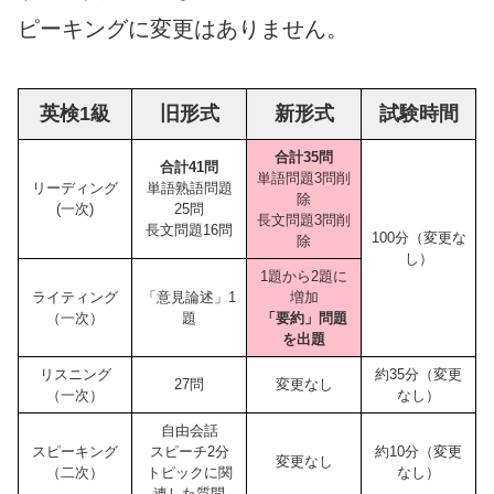
ピーキングに変更はありません。
英検1級
旧形式
新形式
試験時間
合計35問
合計41問
単語問題3問削
リーディング
単語熟語問題
除
(一次)
25問
長文問題3問削
長文問題16問
100分（変更な
除
し）
1題から2題に
ライティング
「意見論述」1
増加
（一次）
題
「要約」問題
を出題
リスニング
約35分（変更
27問
変更なし
（一次）
なし）
自由会話
スピーキング
スピーチ2分
約10分（変更
変更なし
（二次）
トピックに関
なし）
連した質問