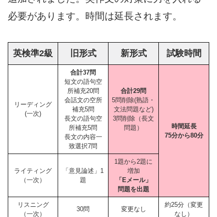
必要があります。時間は延長されます。
英検準2級
旧形式
新形式
試験時間
合計37問
短文の語句空
所補充20問
合計29問
会話文の空所
5問削除(熟語・
リーディング
補充5問
文法問題など)
(一次)
長文の語句空
3問削除（長文
時間延長
所補充5問
問題）
75分から80分
長文の内容一
致選択7問
1題から2題に
ライティング
「意見論述」1
増加
（一次）
題
「Eメール」
問題を出題
リスニング
約25分（変更
30問
変更なし
（一次）
なし）