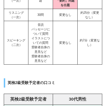
（一次）
題
「要約」問題
を出題
リスニング
約25分（変更
30問
変更なし
（一次）
なし）
音読
パッセージに
ついて質問
イラストにつ
スピーキング
約7分（変更な
いての質問
変更なし
（二次）
し）
受験者自身の
意見など
受験者自身の
意見など
英検2級受験予定者の口コミ
英検2級受験予定者
30代男性