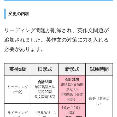
変更の内容
リーディング問題が削減され、英作文問題が
追加されました。英作文の対策に力を入れる
必要があります。
英検2級
旧形式
新形式
試験時間
合計31問
合計38問
3問削除(文法問
リーディング
単語熟語文法
題など)
(一次)
問題20問
4問削除（長文
長文問題18問
85分（変更な
問題）
し）
1題から2題に
ライティング
「意見論述」1
増加