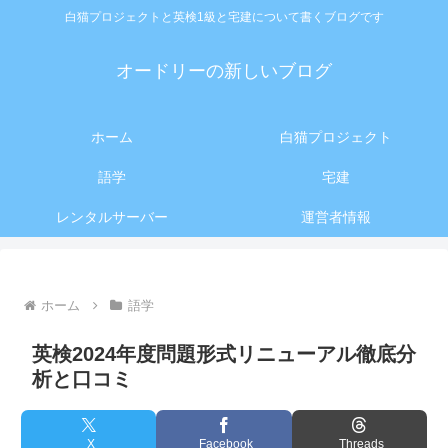
白猫プロジェクトと英検1級と宅建について書くブログです
オードリーの新しいブログ
ホーム
白猫プロジェクト
語学
宅建
レンタルサーバー
運営者情報
ホーム
語学
英検2024年度問題形式リニューアル徹底分
析と口コミ
X
Facebook
Threads