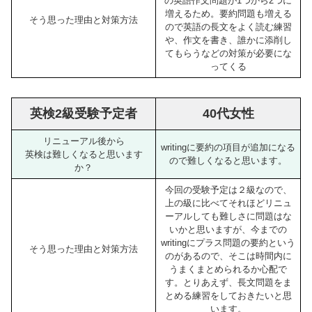
の英語作文問題が1つから2つに
増えるため。要約問題も増える
そう思った理由と対策方法
ので英語の長文をよく読む練習
や、作文を書き、誰かに添削し
てもらうなどの対策が必要にな
ってくる
英検2級受験予定者
40代女性
リニューアル後から
writingに要約の項目が追加になる
英検は難しくなると思います
ので難しくなると思います。
か？
今回の受験予定は２級なので、
上の級に比べてそれほどリニュ
ーアルしても難しさに問題はな
いかと思いますが、今までの
writingにプラス問題の要約という
そう思った理由と対策方法
のがあるので、そこは時間内に
うまくまとめられるか心配で
す。とりあえず、長文問題をま
とめる練習をしておきたいと思
います。