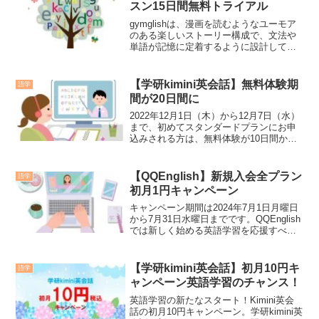
スン15日間無料トライアル
gymglishは、漫画を読むようなユーモア
のある楽しいストーリー構成で、文法や
単語が記憶に定着するように設計してい
ます。英語学習が習慣になっていない人
でも、無理なく続けられるように工夫さ
れています。
【学研kimini英会話】無料体験期
語学
間が20日間に
2022年12月1日（木）から12月7日（水）
まで、初めてスタンダードプランにお申
込みされる方は、無料体験が10日間から
20日間に激増しされます。1日1回25分の
基本的なプランで、英語を初歩から学習
する小学生からビジネス英語を学ぶ大人
【QQEnglish】新規入会全プラン
語学
まで幅広く受講できます。オンライン英
初月1円キャンペーン
会話を始めたいと思っている人はチャン
スです。
キャンペーン期間は2024年7月1日月曜日
から7月31日水曜日までです。QQEnglish
では新しく始める英語学習を応援すべく
新規入会 全プラン初月1円キャンペーン
を実施します。QQEnglishは無料体験に
クレジットカードの登録は必要ありませ
【学研kimini英会話】初月10円キ
語学
ん。
ャンペーン英語学習のチャンス！
英語学習の新たなスタート！Kimini英会
話の初月10円キャンペーン。学研kimini英