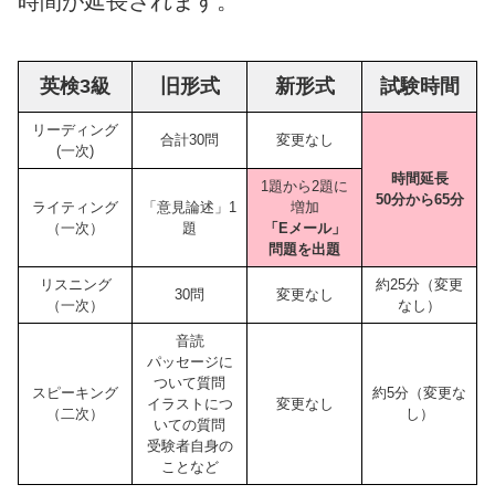
時間が延長されます。
英検3級
旧形式
新形式
試験時間
リーディング
合計30問
変更なし
(一次)
時間延長
1題から2題に
50分から65分
ライティング
「意見論述」1
増加
（一次）
題
「Eメール」
問題を出題
リスニング
約25分（変更
30問
変更なし
（一次）
なし）
音読
パッセージに
ついて質問
スピーキング
約5分（変更な
イラストにつ
変更なし
（二次）
し）
いての質問
受験者自身の
ことなど