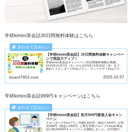
学研kimini英会話30日間無料体験はこちら
【学研kimini英会話】30日間無料体験キャンペー
ンで英語力アップ！
学研kimini英会話キャンペーン30日間無料体験が再開。
2025年10月7日（火）から2025年10月20日（月）まで、
初めてスタンダードPlusプラン、ウィークデイPlusプラ
ン、ウィークデイプランにお申込みされる方は、無料体験
が10日間から40日間に激増し。
2025.10.07
board7953.com
学研kimini英会話999円キャンペーンはこちら
【学研kimini英会話】初月999円新規入会キャン
ペーン
スタンダードPlusプラン月額6,800円（税込7,480円）が初
月999円（税込1,099円）に割引学研グループのkimini英会
話が初月999円キャンペーンを開始しました。10日間の無