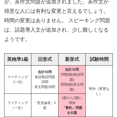
が、英作文問題が追加されました。英作文が
得意な人には有利な変更と言えるでしょう。
時間の変更はありません。 スピーキング問題
は、話題導入文が追加され、少し難しくなる
ようです。
英検準1級
旧形式
新形式
試験時間
合計31問
合計41問
7問削除(単語問
リーディング
単語熟語問題
題)
(一次)
25問
3問削除(長文問
長文問題16問
90分（変更な
題)
し）
1題から2題に
ライティング
「意見論述」1
増加
（一次）
題
「要約」問題
を出題