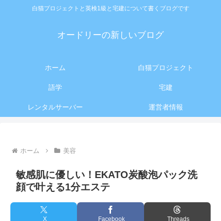
白猫プロジェクトと英検1級と宅建について書くブログです
オードリーの新しいブログ
ホーム
白猫プロジェクト
語学
宅建
レンタルサーバー
運営者情報
ホーム
美容
敏感肌に優しい！EKATO炭酸泡パック洗
顔で叶える1分エステ
X
Facebook
Threads