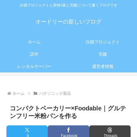
白猫プロジェクトと英検1級と宅建について書くブログです
オードリーの新しいブログ
ホーム
白猫プロジェクト
語学
宅建
レンタルサーバー
運営者情報
ホーム
パナソニック製品
コンパクトベーカリー×Foodable｜グルテ
ンフリー米粉パンを作る
X
Facebook
Threads