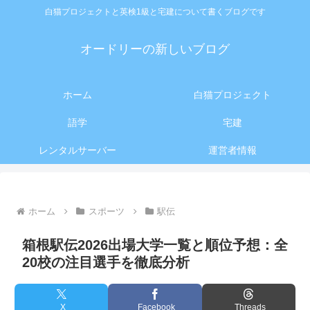
白猫プロジェクトと英検1級と宅建について書くブログです
オードリーの新しいブログ
ホーム
白猫プロジェクト
語学
宅建
レンタルサーバー
運営者情報
ホーム
スポーツ
駅伝
箱根駅伝2026出場大学一覧と順位予想：全
20校の注目選手を徹底分析
X
Facebook
Threads