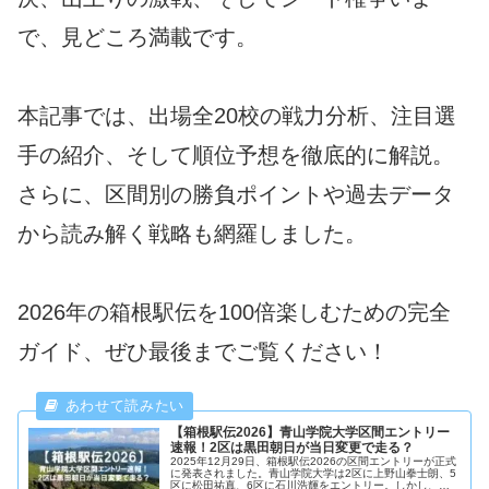
で、見どころ満載です。
本記事では、出場全20校の戦力分析、注目選
手の紹介、そして順位予想を徹底的に解説。
さらに、区間別の勝負ポイントや過去データ
から読み解く戦略も網羅しました。
2026年の箱根駅伝を100倍楽しむための完全
ガイド、ぜひ最後までご覧ください！
【箱根駅伝2026】青山学院大学区間エントリー
速報！2区は黒田朝日が当日変更で走る？
2025年12月29日、箱根駅伝2026の区間エントリーが正式
に発表されました。青山学院大学は2区に上野山拳士朗、5
区に松田祐真、6区に石川浩輝をエントリー。しかし、補