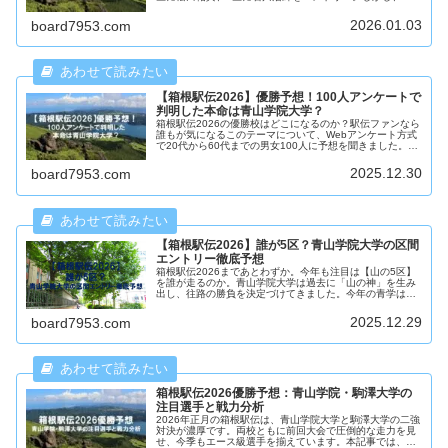
欠には黒田朝日、鳥井健太、中村海斗ら実力者が控えてお
り、当日変更の可能性が注目されています。特に「花の2
2026.01.03
board7953.com
区」は黒田朝日が走るのでは？という予想がファンの間で
高まっています。
【箱根駅伝2026】優勝予想！100人アンケートで
判明した本命は青山学院大学？
箱根駅伝2026の優勝校はどこになるのか？駅伝ファンなら
誰もが気になるこのテーマについて、Webアンケート方式
で20代から60代までの男女100人に予想を聞きました。結
果は、青山学院大学が圧倒的な支持を集める一方、駒澤大
学や中央大学にも期待の声が。果たして本命は青学で決ま
2025.12.30
board7953.com
りなのか、それとも波乱が起きるのか――データと分析で
徹底予想します。
【箱根駅伝2026】誰が5区？青山学院大学の区間
エントリー徹底予想
箱根駅伝2026まであとわずか。今年も注目は【山の5区】
を誰が走るのか。青山学院大学は過去に「山の神」を生み
出し、往路の勝負を決定づけてきました。今年の青学は黒
田朝日を中心に史上最強クラスの布陣と噂されますが、果
たして原晋監督はどんな区間オーダーを組むのか？
2025.12.29
board7953.com
箱根駅伝2026優勝予想：青山学院・駒澤大学の
注目選手と戦力分析
2026年正月の箱根駅伝は、青山学院大学と駒澤大学の二強
対決が濃厚です。両校ともに前回大会で圧倒的な走力を見
せ、今季もエース級選手を揃えています。本記事では、最