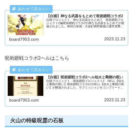
【白猫】神なる武器をもとめて呪術廻戦コラボ2
白猫プロジェクト 神なる武器をもとめて 呪術廻戦プロ
ジェクト2編呪術廻戦コラボ2の神なる武器をもとめてが開
催されました。神武の体感・大器釘崎野薔薇の通常攻撃で
移動不可状態にして、敵を倒しながらボス面に進んでクリ
アしました。
2023.11.23
board7953.com
呪術廻戦コラボ2ヘルはこちら
【白猫】呪術廻戦コラボ2ヘル劫火と剛樹の呪い
白猫プロジェクト 呪術廻戦プロジェクト2 HELL【劫火
と剛樹の呪い】呪術廻戦コラボ2のHELL【劫火と剛樹の呪
い】が解放されました。サブミッションをコンプリートす
ると金称号「呪力の核心」が獲得できます。
2023.11.23
board7953.com
火山の特級呪霊の石板