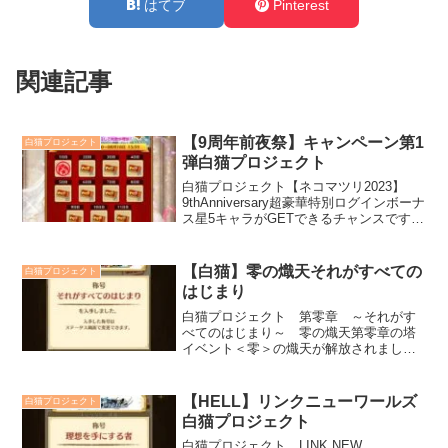
はてブ
Pinterest
関連記事
【9周年前夜祭】キャンペーン第1
白猫プロジェクト
弾白猫プロジェクト
白猫プロジェクト【ネコマツリ2023】
9thAnniversary超豪華特別ログインボーナ
ス星5キャラがGETできるチャンスです。
累計ログイン日数に応じてチケットが貰
えます。抽選券GET4人協力バトルを遊ん
で、景品が貰える抽選券をGETできま
【白猫】零の熾天それがすべての
白猫プロジェクト
す。
はじまり
白猫プロジェクト 第零章 ～それがす
べてのはじまり～ 零の熾天第零章の塔
イベント＜零＞の熾天が解放されまし
た。第二十階梯をクリアすると、金称号
「それがすべてのはじまり」を獲得でき
ます。
【HELL】リンクニューワールズ
白猫プロジェクト
白猫プロジェクト
白猫プロジェクト LINK NEW