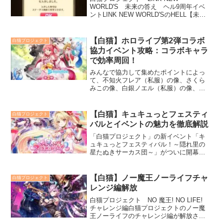
WORLD'S 未来の答え ヘル9周年イベ
ントLINK NEW WORLD'SのHELL【未来
の答え】が解放されました。HELLに挑む
にはこれまでのLiNKシリーズの金称号が
必要です。金称号「理想を手にする者」
【白猫】ホロライブ第2弾コラボ
白猫プロジェクト
が入手できます。
協力イベント攻略：コラボキャラ
で効率周回！
みんなで協力して集めたポイントによっ
て、不知火フレア（私服）の像、さくら
みこの像、白銀ノエル（私服）の像、尾
丸ポルカの像など、ファンにはたまらな
い報酬も手に入ります。見た目も可愛
く、記念としても嬉しいこれらの像は、
【白猫】キュキュっとフェスティ
白猫プロジェクト
イベント参加のモチベーションをさらに
バルとイベントの魅力を徹底解説
高めてくれるでしょう。
「白猫プロジェクト」の新イベント「キ
ュキュっとフェスティバル！～隠れ里の
星たぬきサーカス団～」がついに開幕し
ました！「大感謝プレゼントフェスタ
2024!!」の記念ログインボーナスも同時
開催中です。キングコスモホーネットの
【白猫】ノー魔王ノーライフチャ
白猫プロジェクト
弱点は斬属性、打属性、そして水属性と
レンジ編解放
光属性です。
白猫プロジェクト NO 魔王! NO LIFE!
チャレンジ編白猫プロジェクトのノー魔
王ノーライフのチャレンジ編が解放され