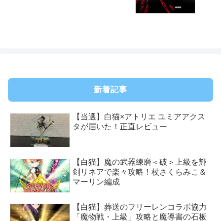
新着記事
【当選】白猫×アトリエ ユミアアクス
タが届いた！正直レビュー
【白猫】魔の武器練磨＜破＞上級を輝
剣リネアで楽々攻略！杖さくらみこ＆
マーリン編成
【白猫】葬送のフリーレンコラボ協力
「魔物戦・上級」攻略と魔導書の石板