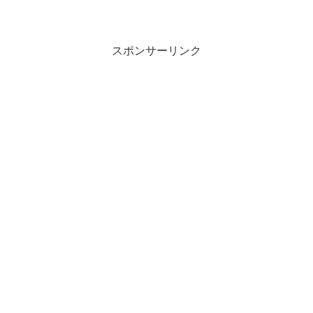
ました。2人のパーティのみで出撃可能で
す。暁闇ミュージック双剣シャルロット
と鎖剣の悲鳴嶼行冥を編成に入れてクリ
アしました。
スポンサーリンク