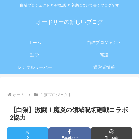
白猫プロジェクトと英検1級と宅建について書くブログです
オードリーの新しいブログ
ホーム
白猫プロジェクト
語学
宅建
レンタルサーバー
運営者情報
ホーム
白猫プロジェクト
【白猫】激闘！魔炎の領域呪術廻戦コラボ
2協力
X
Facebook
Threads