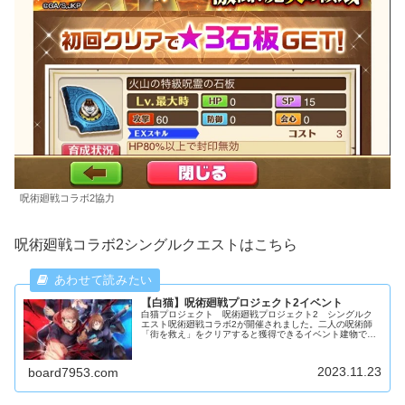
呪術廻戦コラボ2協力
呪術廻戦コラボ2シングルクエストはこちら
【白猫】呪術廻戦プロジェクト2イベント
白猫プロジェクト 呪術廻戦プロジェクト2 シングルク
エスト呪術廻戦コラボ2が開催されました。二人の呪術師
「街を救え」をクリアすると獲得できるイベント建物で
す。完成させるために燭台のルーンが250個必要です。武
闘家の能力がアップします。
2023.11.23
board7953.com