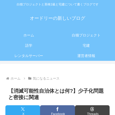
白猫プロジェクトと英検1級と宅建について書くブログです
オードリーの新しいブログ
ホーム
白猫プロジェクト
語学
宅建
レンタルサーバー
運営者情報
ホーム
気になるニュース
【消滅可能性自治体とは何?】少子化問題
と密接に関連
X
Facebook
Threads