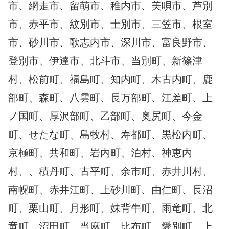
市、網走市、留萌市、稚内市、美唄市、芦別
市、赤平市、紋別市、士別市、三笠市、根室
市、砂川市、歌志内市、深川市、富良野市、
登別市、伊達市、北斗市、当別町、新篠津
村、松前町、福島町、知内町、木古内町、鹿
部町、森町、八雲町、長万部町、江差町、上
ノ国町、厚沢部町、乙部町、奥尻町、今金
町、せたな町、島牧村、寿都町、黒松内町、
京極町、共和町、岩内町、泊村、神恵内
村、、積丹町、古平町、余市町、赤井川村、
南幌町、赤井江町、上砂川町、由仁町、長沼
町、栗山町、月形町、妹背牛町、雨竜町、北
竜町、沼田町、当麻町、比布町、愛別町、上