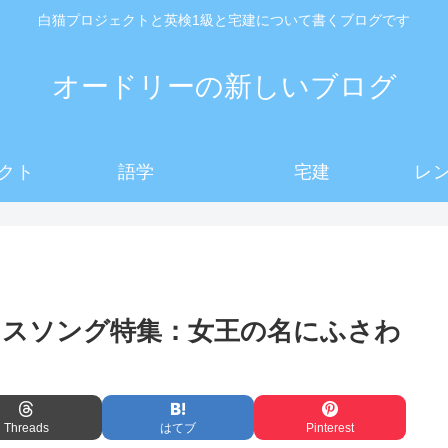
白猫プロジェクトと英検1級と宅建について書くブログです
オードリーの新しいブログ
クト
語学
宅建
レ
マスソング特集：女王の名にふさわ
Threads
はてブ
Pinterest