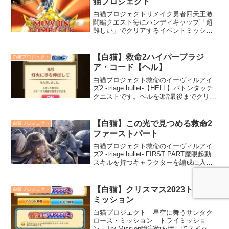
猫プロジェクト
白猫プロジェクトリメイク勇者四天王激
闘編クエスト毎にハンディキャップ「超
難しい」でクリアするイベントミッショ
ンがあります。アクセサリ【棺桶】「か
えってきた四天王その4」初回クリアで貰
えるアクセサリです。特殊カテゴリーに
【白猫】救命2ハイパープラジ
白猫プロジェクト
ルーンセイバーのアクションスキル強化
ア・コード【ヘル】
＋150%があります。
白猫プロジェクト救命のイーヴィルアイ
ズ2 -triage bullet-【HELL】バトンタッチ
クエストです。ヘルを3階最後までクリア
すると金称号【灯火に手を伸ばして】が
獲得できます。【ハイパープラジア・コ
ード】
【白猫】この光で見つめる救命2
白猫プロジェクト
ファーストパート
白猫プロジェクト救命のイーヴィルアイ
ズ2 -triage bullet- FIRST PART魔眼起動
スキルを持つキャラクターを編成に入れ
ると有利です。この光で見つめる【救出
クエスト】半獣はゆく【救出クエスト】
暗澹たる進軍【救出クエスト】
【白猫】クリスマス2023トライ
白猫プロジェクト
ミッション
白猫プロジェクト 星空に舞うサンタク
ロース・ミッション トライミッショ
ン Try Mission障害物を壊してスイッチ