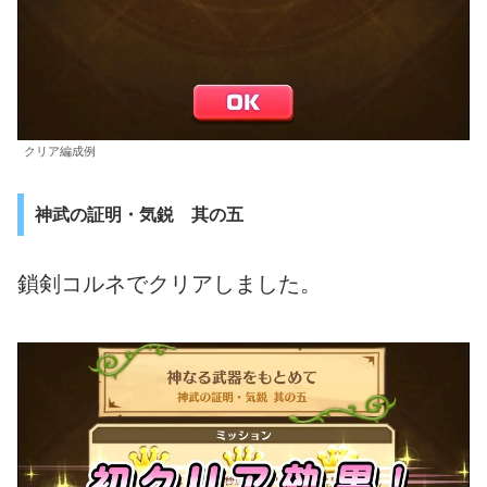
クリア編成例
神武の証明・気鋭 其の五
鎖剣コルネでクリアしました。