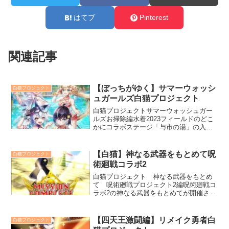
はてブ
Pinterest
関連記事
【ぼっちがゆく】サマーウォッシ
白猫プロジェクト
ュガールズ白猫プロジェクト
白猫プロジェクトサマーウォッシュガー
ルズお掃除編水着2023フィールドのどこ
かにコラボステージ「与市の湯」の入場
券が！アロハなトロピカルルーンアロ
ハ・スライダーチェインルーラーの能力
がアップします。お掃除ボックス
【白猫】神なる武器をもとめて呪
白猫プロジェクト
術廻戦コラボ2
白猫プロジェクト 神なる武器をもとめ
て 呪術廻戦プロジェクト2編呪術廻戦コ
ラボ2の神なる武器をもとめてが開催され
ました。神武の体感・大器釘崎野薔薇の
通常攻撃で移動不可状態にして、敵を倒
しながらボス面に進んでクリアしまし
【四天王激闘編】リメイク勇者白
白猫プロジェクト
た。