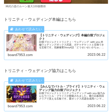
神武の器のルーン最大100個獲得
トリニティ・ウェディング本編はこちら
【トリニティ・ウェディング】本編白猫プロジェ
クト
白猫プロジェクトトリニティ・ウェディング -with you-本
編ウェディングボックス武器、ガチャチケットと交換でき
る宝箱です。花嫁修業Story4話「どうせいせいかちゅ」を
クリアすると解放されます。トリニティ・ウェディングク
リア条件はボスの討伐です。
2023.06.22
board7953.com
トリニティ・ウェディング協力はこちら
【みんなでバトル・ブライド】トリニティ・ウェ
ディング協力白猫プロジェクト
白猫プロジェクトトリニティウェディング-with you-協力み
んなでバトル・ブライドが開催されました。愛の石板初回
クリアで貰える石板です。愛ボックス武器合成用ハンマー
が貰える宝箱です。難易度35もう限界クリア条件はボスの
黒の魔術士の討伐です。
2023.06.22
board7953.com