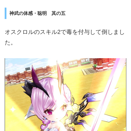
神武の体感・聡明 其の五
オスクロルのスキル2で毒を付与して倒しまし
た。