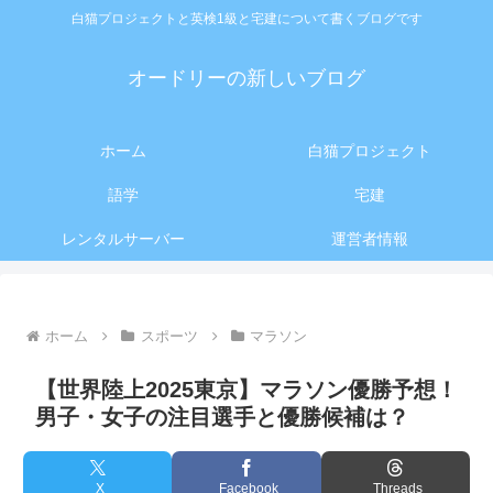
白猫プロジェクトと英検1級と宅建について書くブログです
オードリーの新しいブログ
ホーム
白猫プロジェクト
語学
宅建
レンタルサーバー
運営者情報
ホーム
スポーツ
マラソン
【世界陸上2025東京】マラソン優勝予想！
男子・女子の注目選手と優勝候補は？
X
Facebook
Threads