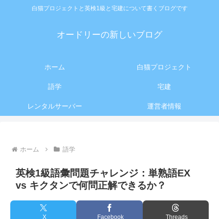
白猫プロジェクトと英検1級と宅建について書くブログです
オードリーの新しいブログ
ホーム
白猫プロジェクト
語学
宅建
レンタルサーバー
運営者情報
ホーム
語学
英検1級語彙問題チャレンジ：単熟語EX
vs キクタンで何問正解できるか？
X
Facebook
Threads