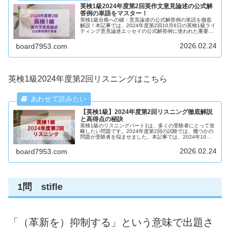
英検1級2024年度第2回英作文意見論述の公式解
答例の単語をマスター！
英検1級合格への鍵：意見論述の公式解答例の単語を徹底
解説！本記事では、2024年度第2回10月6日の英検1級ライ
ティング意見論述エッセイの公式解答例に使われた重要単
語を詳しく解説し、皆さんの学習をサポートします。これ
らの単語をマスターして、英検1級合格を目指しましょ
2026.02.24
board7953.com
う！
英検1級2024年度第2回リスニングはこちら
【英検1級】2024年度第2回リスニング徹底解説
と高得点の秘訣
英検1級のリスニングパート1は、多くの受験者にとって攻
略したい問題です。2024年度第2回の試験では、幾つかの
問題が受験者を悩ませました。本記事では、2024年10月6
日実施の英検1級の問題を徹底的に解説し、攻略法を紹介
します。リスニング力を向上させ、次回の試験で高得点を
2026.02.24
board7953.com
目指すためのヒントをお届けします。
1問 stifle
「（革新を）抑制する」という意味で出題さ