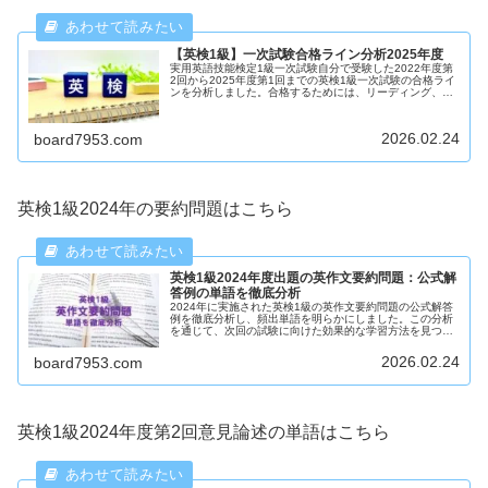
【英検1級】一次試験合格ライン分析2025年度
実用英語技能検定1級一次試験自分で受験した2022年度第
2回から2025年度第1回までの英検1級一次試験の合格ライ
ンを分析しました。合格するためには、リーディング、リ
スニング、ライティングを満遍なく高得点を取るのが条件
となっています。2024年度から要約問題が追加されまし
た。
2026.02.24
board7953.com
英検1級2024年の要約問題はこちら
英検1級2024年度出題の英作文要約問題：公式解
答例の単語を徹底分析
2024年に実施された英検1級の英作文要約問題の公式解答
例を徹底分析し、頻出単語を明らかにしました。この分析
を通じて、次回の試験に向けた効果的な学習方法を見つけ
ましょう！第2回の要約問題は難しかったですが、公式解
答例の頻出単語をしっかりと学習することで、次回の試験
2026.02.24
board7953.com
に向けた準備がより効果的になります。
英検1級2024年度第2回意見論述の単語はこちら