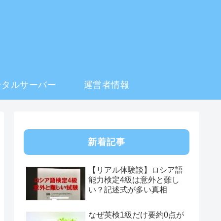
ンタルサーバー
運営者情報
新着記事
【リアル体験談】ロシア語
能力検定4級は意外と難し
い？記述式が多い真相
なぜ英検1級だけ要約0点が