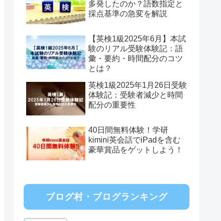
多発したのか？語数指定と
採点基準の急変を解説
【英検1級2025年6月】本試
験のリアル受験体験記：語
彙・要約・時間配分のコツ
とは？
英検1級2025年1月26日受験
体験記：受験者減少と時間
配分の重要性
40日間無料体験！学研
kimini英会話でiPadを含む
豪華賞品をゲットしよう！
ブログ村・ブログランキング