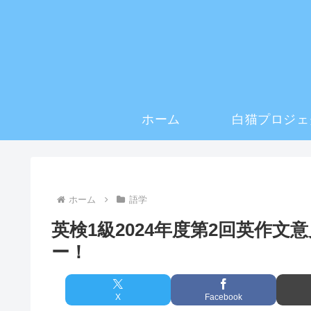
ホーム
白猫プロジェ
ホーム
語学
英検1級2024年度第2回英作
ー！
X
Facebook