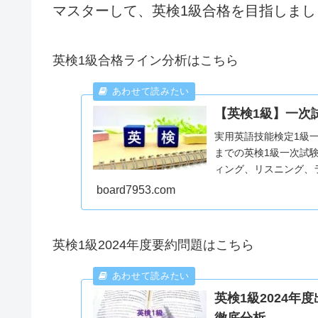
マスターして、英検1級合格を目指しまし
英検1級合格ライン分析はこちら
【英検1級】一次
実用英語技能検定1級一
までの英検1級一次試
ィング、リスニング、
ます。2024年度から
board7953.com
英検1級2024年度要約問題はこちら
英検1級2024
徹底分析