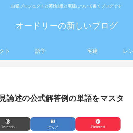
白猫プロジェクトと英検1級と宅建について書くブログです
オードリーの新しいブログ
クト
語学
宅建
レ
文意見論述の公式解答例の単語をマスタ
Threads
はてブ
Pinterest